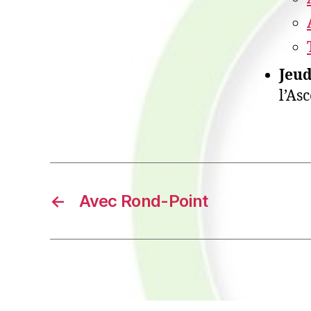
Jeud
l’As
←
Avec Rond-Point