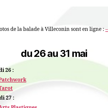
otos de la balade à Villeconin sont en ligne :
–
du 26 au 31 mai
i 26 :
Patchwork
Tarot
i 27 :
Arts Plastiques