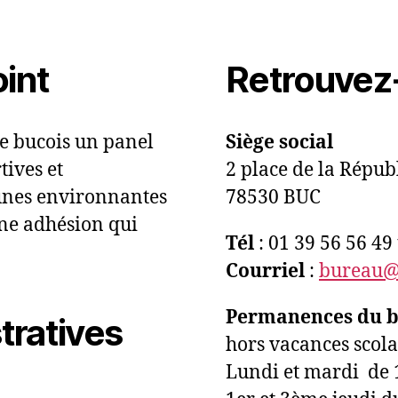
int
Retrouvez
te bucois un panel
Siège social
tives et
2 place de la Répub
unes environnantes
78530 BUC
ne adhésion qui
Tél
: 01 39 56 56 4
Courriel
:
bureau@r
Permanences du bu
tratives
hors vacances scolai
Lundi et mardi de 