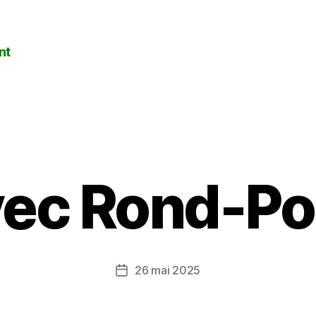
nt
Catégories
ec Rond-Po
26 mai 2025
Date
de
l’article