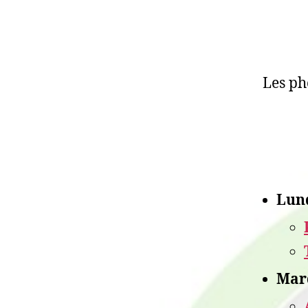
Les ph
Lund
Mard