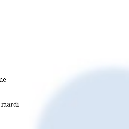
que
e mardi