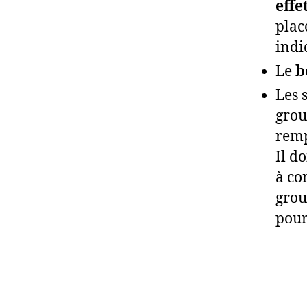
effe
plac
indi
Le
b
Les 
grou
remp
Il d
à co
grou
pour