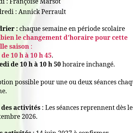
i : Françoise Marsot
redi : Annick Perrault
rier :
chaque semaine en période scolaire
 bien le changement d’horaire pour cette
lle saison
:
de 10 h à 10 h 45
.
di de 10 h à 10 h 50
horaire inchangé.
ption possible pour une ou deux séances cha
ne.
des activités
: Les séances reprennent dès l
tembre 2026.