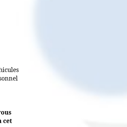
hicules
rsonnel
vous
à cet