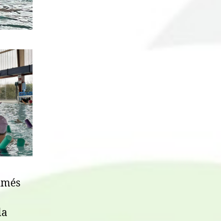
imés
la