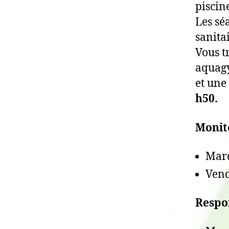
piscin
Les sé
sanita
Vous t
aquag
et une
h50.
Monite
Mard
Ven
Respo