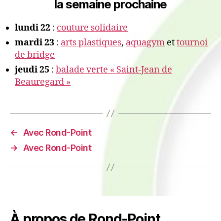
la semaine prochaine
lundi 22
:
couture solidaire
mardi 23
:
arts plastiques
,
aquagym
et
tournoi
de bridge
jeudi 25
:
balade verte « Saint-Jean de
Beauregard »
←
Avec Rond-Point
→
Avec Rond-Point
À propos de Rond-Point