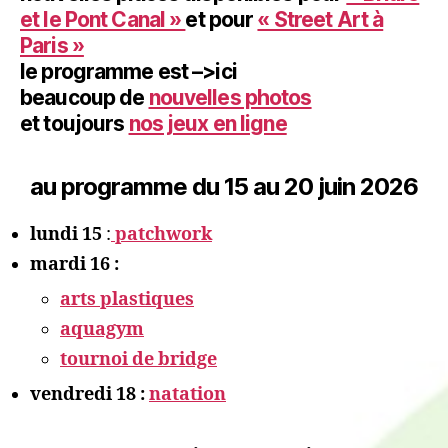
et le Pont Canal »
et pour
« Street Art à
Paris »
le programme est –>ici
beaucoup de
nouvelles photos
et toujours
nos jeux en ligne
au programme du 15 au 20 juin 2026
lundi 15
:
patchwork
mardi 16 :
arts plastiques
aquagym
tournoi de bridge
vendredi 18 :
natation