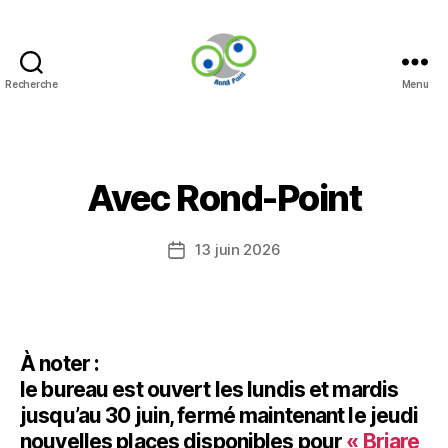
Recherche
Menu
Rond-
Point
Catégories
Avec Rond-Point
13 juin 2026
Date
de
l’article
À noter :
le bureau est ouvert les lundis et mardis
jusqu’au 30 juin, fermé maintenant le jeudi
nouvelles places disponibles pour
« Briare