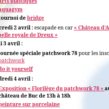
arts plastiques
aquagym
tournoi de
bridge
redi 2 avril :
escapade en car
« Château d’A
elle royale de Dreux »
i 3 avril :
journée spéciale patchwork 78
pour les insc
patchwork
do it yourself
redi 4 avril :
Exposition « Florilège du patchwork 78 »
a
château de Buc de 13h à 18h
peinture sur porcelaine