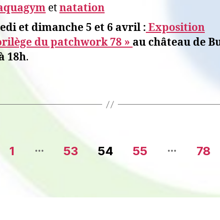
aquagym
et
natation
di et dimanche 5 et 6 avril :
Exposition
orilège du patchwork 78 »
au château de B
à 18h
.
…
…
1
53
54
55
78