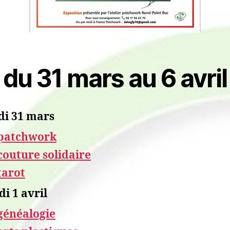
du 31 mars au 6 avril
di 31 mars
patchwork
couture solidaire
tarot
i 1 avril
généalogie