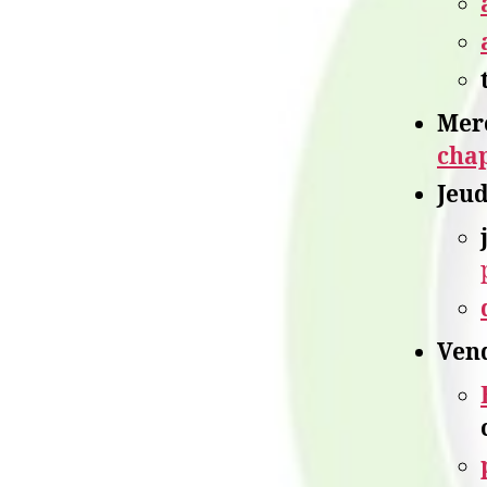
Merc
chap
Jeud
Vend