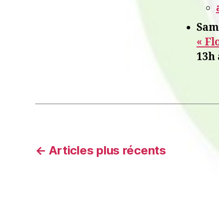
Same
« Fl
13h 
Pagination
←
Articles
plus récents
des
publications