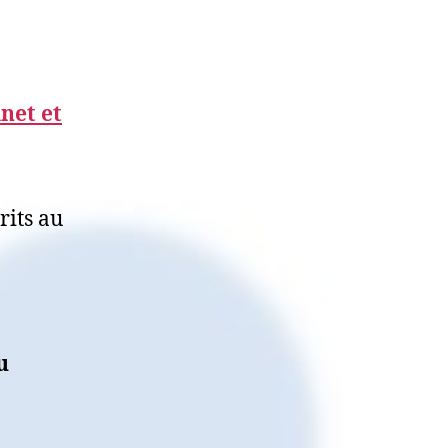
net et
rits au
u