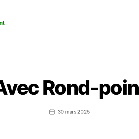
nt
Catégories
Avec Rond-poin
30 mars 2025
Date
de
l’article