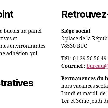
int
Retrouvez
te bucois un panel
Siège social
tives et
2 place de la Répub
unes environnantes
78530 BUC
ne adhésion qui
Tél
: 01 39 56 56 4
Courriel
:
bureau@r
Permanences du bu
tratives
hors vacances scolai
Lundi et mardi de 
1er et 3ème jeudi d