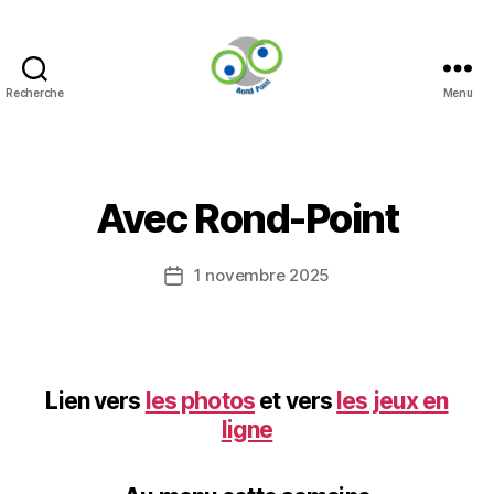
Recherche
Menu
Rond-
Point
Catégories
Avec Rond-Point
1 novembre 2025
Date
de
l’article
Lien vers
les photos
et vers
les jeux en
ligne