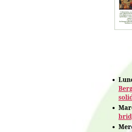
Lund
Ber
soli
Mar
bri
Mer