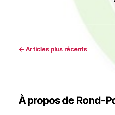
Pagination
←
Articles
plus récents
des
publications
À propos de Rond-Po