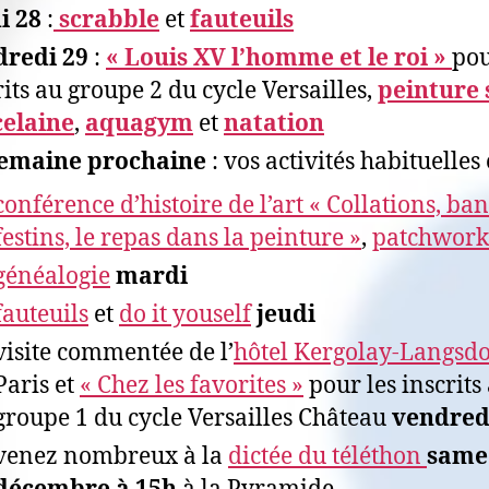
i 28
:
scrabble
et
fauteuils
dredi 29
:
« Louis XV l’homme et le roi »
pou
rits au groupe 2 du cycle Versailles,
peinture 
elaine
,
aquagym
et
natation
semaine prochaine
: vos activités habituelles 
conférence d’histoire de l’art « Collations, ba
festins, le repas dans la peinture »
,
patchwork
généalogie
mardi
fauteuils
et
do it youself
jeudi
visite commentée de l’
hôtel Kergolay-Langsdo
Paris et
« Chez les favorites »
pour les inscrits
groupe 1 du cycle Versailles Château
vendred
venez nombreux à la
dictée du téléthon
same