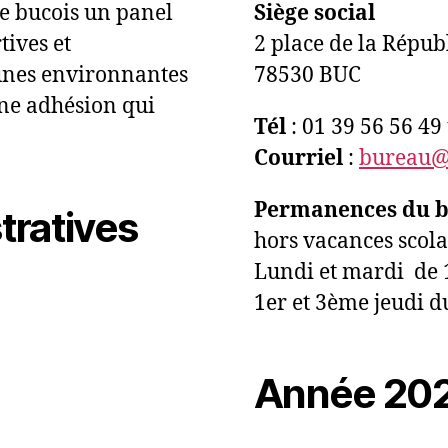
te bucois un panel
Siège social
tives et
2 place de la Répub
unes environnantes
78530 BUC
ne adhésion qui
Tél
: 01 39 56 56 4
Courriel
:
bureau@r
Permanences du bu
tratives
hors vacances scolai
Lundi et mardi de 
1er et 3ème jeudi d
Année 20