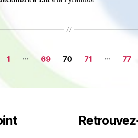
décembre à 15h
à la Pyramide
…
…
1
69
70
71
77
int
Retrouvez