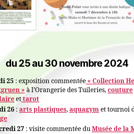
du 25 au 30 novembre 2024
i 25
: exposition commentée
« Collection H
ggruen »
à l’Orangerie des Tuileries,
couture
daire
et
tarot
di 26
:
arts plastiques
,
aquagym
et tournoi 
dge
credi 27
: visite commentée du
Musée de la 