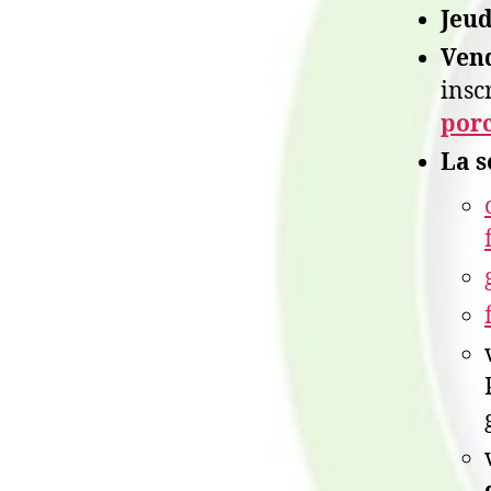
Jeud
Ven
insc
porc
La 