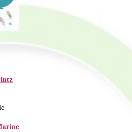
eintz
de
Marine