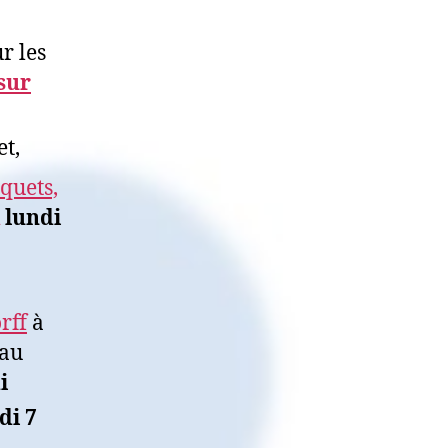
r les
sur
et,
nquets,
lundi
rff
à
 au
i
di 7